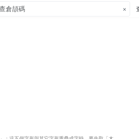
×
戈」；這五個字形與其它字形重疊成字時，要先取「木、