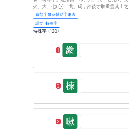
火、大、七(心)、戈」碼，然後才取重疊其上
倉頡字母及輔助字形表
課文: 特殊字
特殊字 (130)
豢
1
楝
2
嗽
3