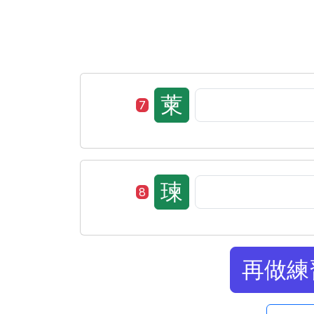
萰
7
瑓
8
再做練習