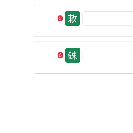
敕
5
鋉
6