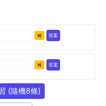
答案
輔
答案
輔
 (隨機8條)