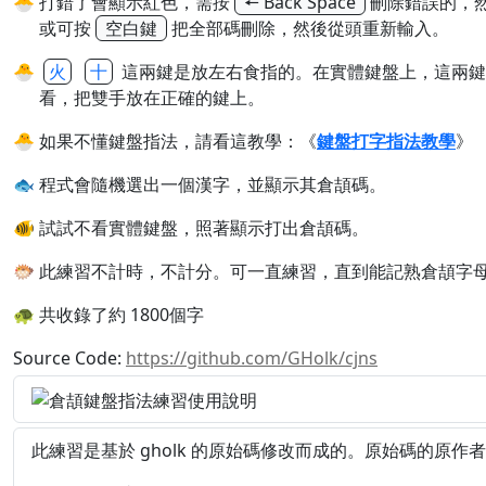
🐣
打錯了會顯示紅色，需按
🠔 Back Space
刪除錯誤的，
或可按
空白鍵
把全部碼刪除，然後從頭重新輸入。
🐣
火
十
這兩鍵是放左右食指的。在實體鍵盤上，這兩鍵
看，把雙手放在正確的鍵上。
🐣
如果不懂鍵盤指法，請看這教學：《
鍵盤打字指法教學
》
🐟 程式會隨機選出一個漢字，並顯示其倉頡碼。
🐠 試試不看實體鍵盤，照著顯示打出倉頡碼。
🐡
此練習不計時，不計分。可一直練習，直到能記熟倉頡字
🐢 共收錄了約 1800個字
Source Code:
https://github.com/GHolk/cjns
此練習是基於 gholk 的原始碼修改而成的。原始碼的原作者為 g