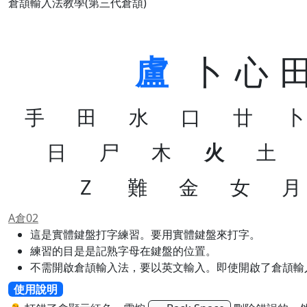
倉頡輸入法教學(第三代倉頡)
盧
卜
心
手
田
水
口
廿
卜
日
尸
木
火
土
Z
難
金
女
月
A倉02
這是實體鍵盤打字練習。要用實體鍵盤來打字。
練習的目是是記熟字母在鍵盤的位置。
不需開啟倉頡輸入法，要以英文輸入。即使開啟了倉頡輸
使用說明