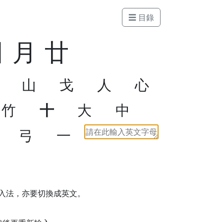
☰ 目錄
田
月
廿
山
戈
人
心
竹
十
大
中
弓
一
入法，亦要切換成英文。