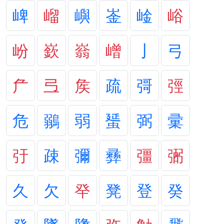
崥
嵧
嶼
崟
崯
峪
岎
嶔
嵡
嶒
亅
弓
厃
弖
矦
疏
彁
弳
危
鶸
弱
蜑
弼
彚
弙
疎
彌
彞
彊
弻
久
欠
癷
凳
登
癸