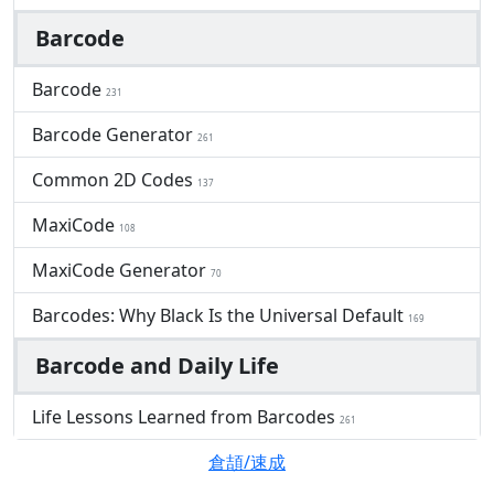
Barcode
Barcode
231
Barcode Generator
261
Common 2D Codes
137
MaxiCode
108
MaxiCode Generator
70
Barcodes: Why Black Is the Universal Default
169
Barcode and Daily Life
Life Lessons Learned from Barcodes
261
倉頡/速成