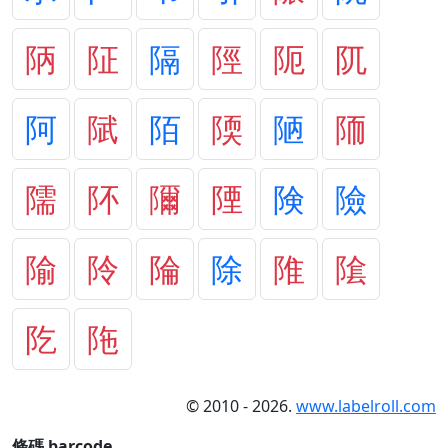
陃
阷
隔
陘
阨
阢
阿
陚
陌
陾
陋
陑
隭
阫
隬
陻
険
險
隃
阾
陯
除
陮
隂
阣
陁
© 2010 - 2026.
www.labelroll.com
條碼 barcode