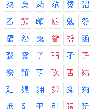
朶
檃
夃
尕
熃
弨
乙
頠
顄
凾
勉
妴
駌
怨
兔
眢
盌
函
弢
鴛
了
弜
孑
孒
鬻
預
孓
弞
叾
夡
廴
郺
翗
卶
豫
夠
承
阝
弔
引
陙
阮