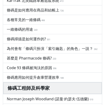
KarTrak 北美鐵路車廂追蹤系統
413
條碼是如何應用在商品和結帳上
726
各種常見的一維條碼
466
一維條碼的用途
243
條碼掃描是如何運作的?
351
為何會有「條碼只扮演「索引鑰匙」的角色」一說？
262
甚麼是 Pharmacode 條碼?
233
Code 93 條碼被淘汰的原因
306
條碼應用如何提升倉庫營運效率
189
條碼工程師及科學家
Norman Joseph Woodland (諾曼·約瑟夫·伍德蘭)
510