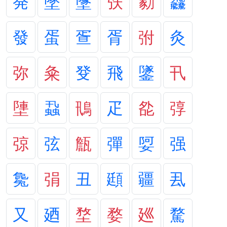
発
墜
墬
矤
勨
飝
發
蛋
疍
胥
弣
灸
弥
粂
癹
飛
鐆
卂
塦
蝨
鳵
疋
夞
弴
弶
弦
甔
彈
娿
强
毚
弲
丑
頲
疆
厾
又
廼
堥
婺
廵
騖