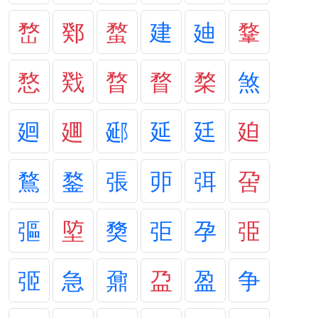
嵍
鄈
蝥
建
廸
鞪
愗
戣
暓
瞀
楘
煞
廻
廽
郔
延
廷
廹
鶩
鍪
張
戼
弭
呄
彄
埅
奦
弡
孕
弫
弬
急
鼐
盁
盈
争