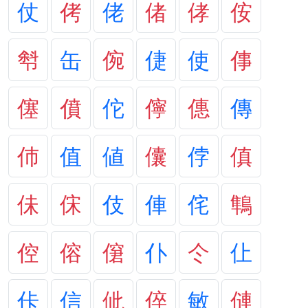
仗
侤
佬
偖
侾
侒
厁
缶
倇
倢
使
倳
僿
僨
佗
儜
僡
傳
伂
值
値
儾
侼
傎
佅
俕
伎
俥
侘
鶽
倥
傛
僒
仆
仒
仩
佧
信
佌
倅
敏
僆