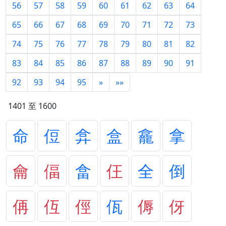
56
57
58
59
60
61
62
63
64
65
66
67
68
69
70
71
72
73
74
75
76
77
78
79
80
81
82
83
84
85
86
87
88
89
90
91
92
93
94
95
»
»»
1401 至 1600
命
侸
弇
盒
龕
拿
龠
偪
畣
仼
全
倒
侢
仾
俓
佤
傉
伢