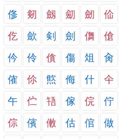
俢
剱
劔
劎
劒
佡
仡
歛
剣
劍
儛
傖
仱
伶
僋
傷
俎
肏
傕
伱
燞
侮
什
仐
午
伫
啎
傢
俒
佇
倧
儐
僌
估
倌
做