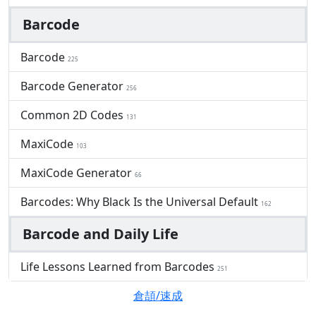
Barcode
Barcode
225
Barcode Generator
256
Common 2D Codes
131
MaxiCode
103
MaxiCode Generator
66
Barcodes: Why Black Is the Universal Default
162
Barcode and Daily Life
Life Lessons Learned from Barcodes
251
倉頡/速成