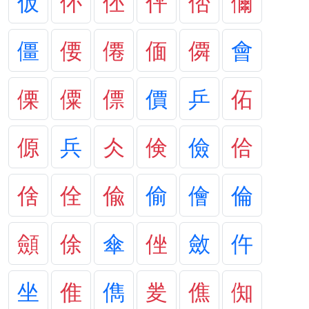
仮
伓
伾
伻
俖
儞
僵
偠
僊
偭
僲
會
傈
僳
僄
價
乒
佦
傆
兵
仌
倹
儉
佮
倽
佺
偸
偷
儈
倫
顩
俆
傘
侳
斂
仵
坐
倠
儁
夎
僬
倁