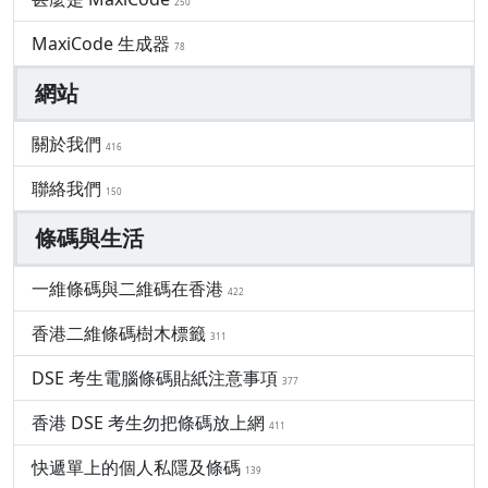
250
MaxiCode 生成器
78
網站
關於我們
416
聯絡我們
150
條碼與生活
一維條碼與二維碼在香港
422
香港二維條碼樹木標籤
311
DSE 考生電腦條碼貼紙注意事項
377
香港 DSE 考生勿把條碼放上網
411
快遞單上的個人私隱及條碼
139