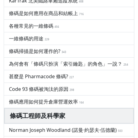
KarTrak 北美鐵路車廂追蹤系統
408
條碼是如何應用在商品和結帳上
716
各種常見的一維條碼
456
一維條碼的用途
229
條碼掃描是如何運作的?
343
為何會有「條碼只扮演「索引鑰匙」的角色」一說？
254
甚麼是 Pharmacode 條碼?
227
Code 93 條碼被淘汰的原因
298
條碼應用如何提升倉庫營運效率
164
條碼工程師及科學家
Norman Joseph Woodland (諾曼·約瑟夫·伍德蘭)
503