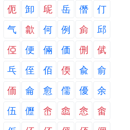
伌
卸
屔
岳
僭
仃
气
歙
何
例
侴
邱
俹
便
倆
価
侀
倵
乓
侄
佰
偄
兪
俞
侕
侖
愈
儒
優
余
伍
儮
峹
嵞
悆
畬