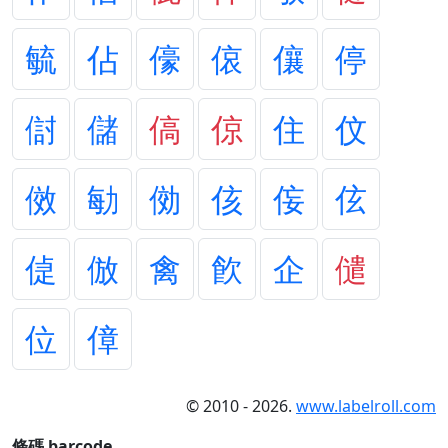
毓
佔
儫
偯
儴
停
傠
儲
傐
倞
住
伩
傚
勄
俲
侅
侫
伭
偼
倣
禽
飮
企
儙
位
傽
© 2010 - 2026.
www.labelroll.com
條碼 barcode