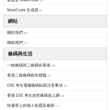
230
MaxiCode 生成器
66
網站
關於我們
385
聯絡我們
121
條碼與生活
一維條碼與二維碼在香港
398
香港二維條碼樹木標籤
291
DSE 考生電腦條碼貼紙注意事項
356
香港 DSE 考生勿把條碼放上網
386
快遞單上的個人私隱及條碼
113