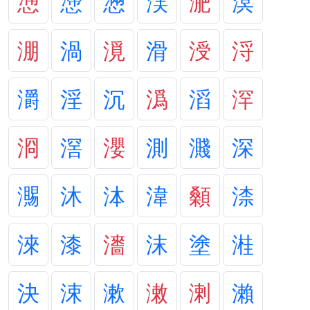
慂
懘
懣
渓
淝
溟
淜
渦
漞
滑
涭
浖
灂
淫
沉
潙
滔
浫
浻
滘
瀴
測
濺
深
瀃
沐
泍
湋
顙
渿
淶
漆
瀒
沫
塗
溎
決
涑
漱
潄
溂
瀨