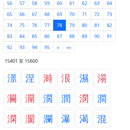
56
57
58
59
60
61
62
63
64
65
66
67
68
69
70
71
72
73
74
75
76
77
78
79
80
81
82
83
84
85
86
87
88
89
90
91
92
93
94
95
»
»»
15401 至 15600
澋
涅
溡
泿
濕
溻
灍
灛
濶
潤
潣
澗
澖
灁
瀾
瀑
渴
混