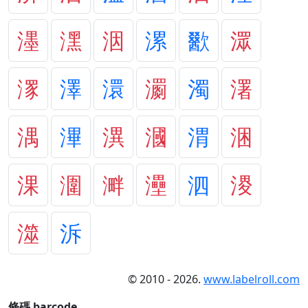
濹
潶
洇
漯
歠
潀
潈
澤
澴
瀱
濁
濖
湡
滭
潩
漍
渭
涃
淉
潿
溿
灅
泗
溭
澨
泝
© 2010 - 2026.
www.labelroll.com
條碼 barcode