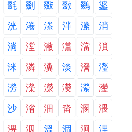
毲
剟
敠
敪
鵽
錃
洸
淃
漛
泮
潫
消
淌
漟
潎
灙
澢
溑
洣
潾
瀵
淡
瀯
瀅
澇
濚
濴
濙
瀠
灐
沙
渻
沺
畓
溷
渨
淠
泅
溫
涸
洄
浬