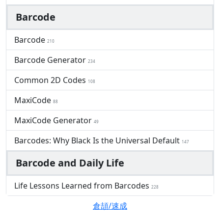
Barcode
Barcode
210
Barcode Generator
234
Common 2D Codes
108
MaxiCode
88
MaxiCode Generator
49
Barcodes: Why Black Is the Universal Default
147
Barcode and Daily Life
Life Lessons Learned from Barcodes
228
倉頡/速成