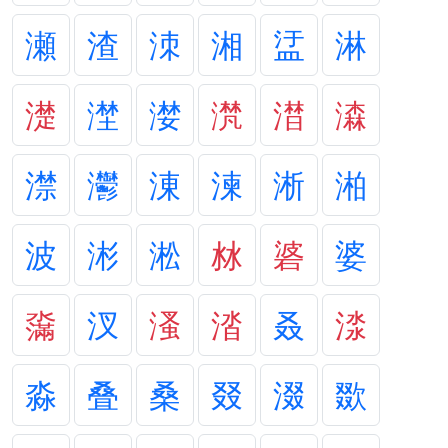
瀬
渣
洓
湘
盓
淋
濋
漜
漤
滼
澘
潹
澿
灪
涷
湅
淅
湐
波
涁
淞
沝
碆
婆
濷
汊
溞
涾
叒
渁
淼
叠
桑
叕
涰
欼