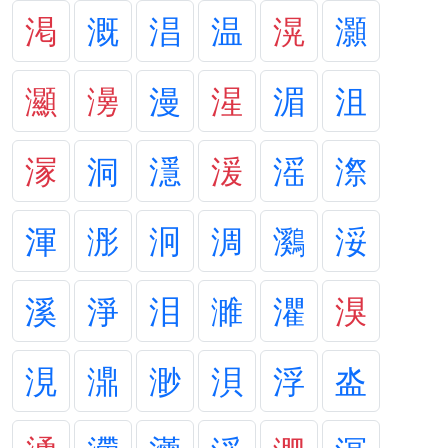
渇
溉
淐
温
滉
灝
灦
澷
漫
湦
湄
沮
溕
洞
濦
湲
滛
漈
渾
浵
泂
淍
鸂
浽
溪
淨
泪
濉
灈
湨
涀
濎
渺
浿
浮
泴