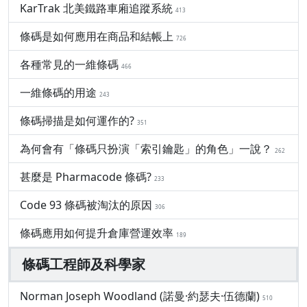
KarTrak 北美鐵路車廂追蹤系統
413
條碼是如何應用在商品和結帳上
726
各種常見的一維條碼
466
一維條碼的用途
243
條碼掃描是如何運作的?
351
為何會有「條碼只扮演「索引鑰匙」的角色」一說？
262
甚麼是 Pharmacode 條碼?
233
Code 93 條碼被淘汰的原因
306
條碼應用如何提升倉庫營運效率
189
條碼工程師及科學家
Norman Joseph Woodland (諾曼·約瑟夫·伍德蘭)
510