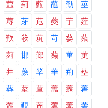
蘁
菿
薽
蘸
勤
莖
蓐
芽
苊
蘷
艼
薤
歏
彂
茿
苛
蒆
薞
茢
邯
鄞
薚
菫
莄
茾
蕨
丵
華
荊
塟
葬
荎
荁
蘦
虂
藿
蘎
覲
荋
蕓
蕶
薷