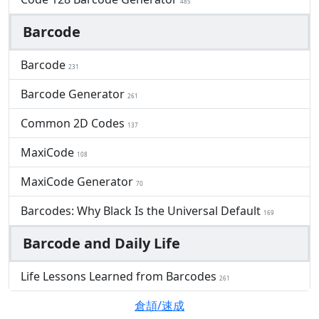
485
Barcode
Barcode
231
Barcode Generator
261
Common 2D Codes
137
MaxiCode
108
MaxiCode Generator
70
Barcodes: Why Black Is the Universal Default
169
Barcode and Daily Life
Life Lessons Learned from Barcodes
261
倉頡/速成