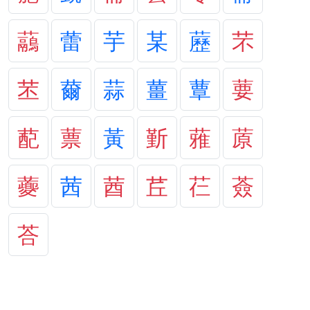
虉
蕾
芋
某
藶
芣
苤
薾
蒜
薑
蕈
葽
蓜
蔈
黃
斳
蕥
蒝
虁
茜
莤
茊
芢
薟
荅