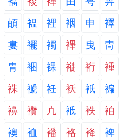
襠
裧
褝
由
甹
畁
頔
褞
裡
裀
申
襗
婁
襬
襡
襅
曳
冑
胄
裍
裸
褷
裄
褈
袾
褫
衽
袄
衹
褊
襣
襸
凣
袛
袟
袙
襖
裇
襎
袼
袶
裨