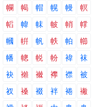
幱
幆
帽
幌
幔
幎
幍
幃
帓
帔
帩
幥
幗
帲
帆
帙
帕
幯
幡
幒
帨
帉
褘
袜
袂
襰
襋
襻
襟
被
衩
褬
裰
袢
裷
襒