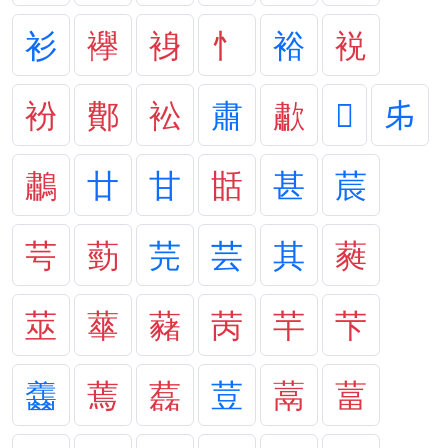
衫
襷
裑
忄
裕
裞
衯
鄪
衳
肅
歗
𣶒
𠂔
鷫
廿
甘
甛
甚
莀
芌
葝
芫
芸
其
蕤
莁
蕐
藸
苪
芉
芐
齹
蔫
藞
荳
蒚
葍