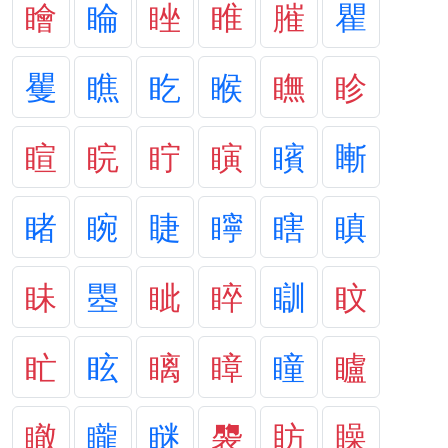
瞺
睔
睉
睢
膗
瞿
矍
瞧
盵
睺
瞴
眕
睻
睆
眝
瞚
矉
䁪
睹
睕
睫
矃
瞎
瞋
眛
瞾
眦
睟
瞓
盿
盳
眩
瞝
瞕
瞳
矑
瞮
矓
瞇
褜
眆
矂