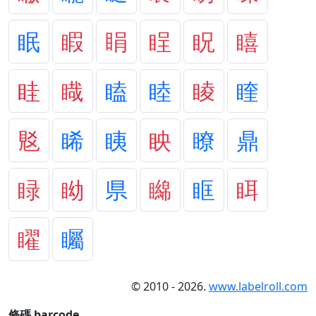
眠
睱
睊
睈
眖
瞦
眭
睵
瞌
睦
睖
睳
覐
睎
眱
眏
瞭
鼎
睩
眑
県
矊
眶
眲
矅
矚
© 2010 - 2026.
www.labelroll.com
條碼 barcode