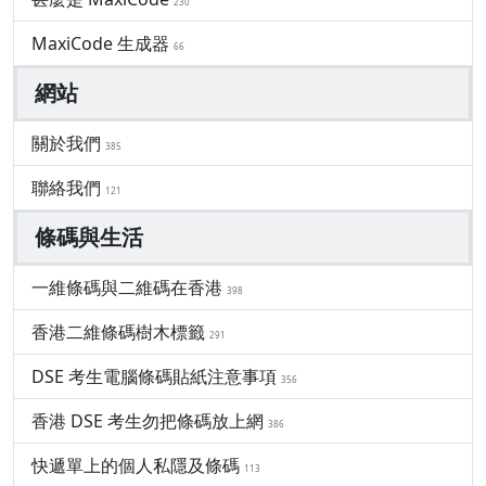
230
MaxiCode 生成器
66
網站
關於我們
385
聯絡我們
121
條碼與生活
一維條碼與二維碼在香港
398
香港二維條碼樹木標籤
291
DSE 考生電腦條碼貼紙注意事項
356
香港 DSE 考生勿把條碼放上網
386
快遞單上的個人私隱及條碼
113