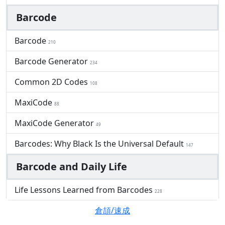
Barcode
Barcode
210
Barcode Generator
234
Common 2D Codes
108
MaxiCode
88
MaxiCode Generator
49
Barcodes: Why Black Is the Universal Default
147
Barcode and Daily Life
Life Lessons Learned from Barcodes
228
倉頡/速成