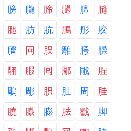
膀
朧
腣
膼
膻
膖
膇
肪
肮
鴅
彤
胶
臍
冋
脵
雕
腭
臊
翢
腵
囘
郮
戙
脭
鵰
彫
胑
肚
周
胿
膮
臌
膨
胠
戵
脚