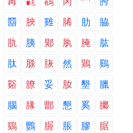
爯
氍
鸜
冈
罓
胯
羀
脥
雞
脪
肋
脇
肍
胰
郹
肒
腌
肱
肽
脎
脄
然
鶪
鷄
谿
膫
妥
肗
墾
臘
腦
腞
郻
懇
奚
膷
鵎
鸚
腛
脹
膠
腒