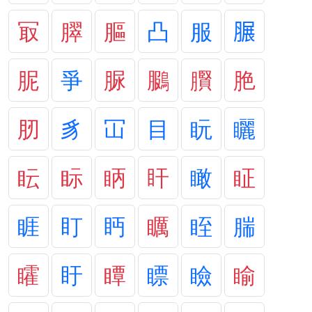
冣
臎
膒
凸
服
𦟌
胒
爭
脲
鵩
臔
脃
肕
豸
冚
目
盶
矖
眃
眎
眪
盰
瞰
眐
睚
盯
眄
矋
眰
腨
矐
盱
瞫
瞟
瞼
睮