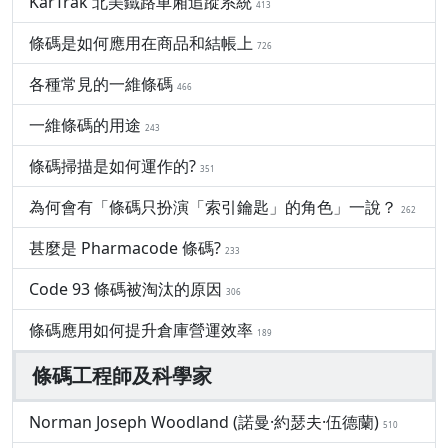
KarTrak 北美鐵路車廂追蹤系統
413
條碼是如何應用在商品和結帳上
726
各種常見的一維條碼
466
一維條碼的用途
243
條碼掃描是如何運作的?
351
為何會有「條碼只扮演「索引鑰匙」的角色」一說？
262
甚麼是 Pharmacode 條碼?
233
Code 93 條碼被淘汰的原因
306
條碼應用如何提升倉庫營運效率
189
條碼工程師及科學家
Norman Joseph Woodland (諾曼·約瑟夫·伍德蘭)
510