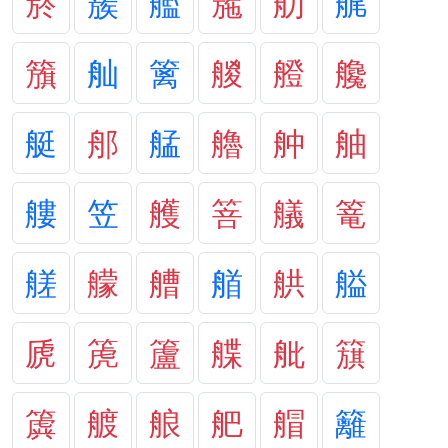
箊
簇
艦
箷
舠
艉
籏
舢
篱
艐
艠
艬
艇
郍
艋
艪
舯
舳
艛
笠
艧
箁
艤
篭
艖
艨
艚
艏
舼
艗
虒
箎
籚
艓
舭
簱
簴
艔
艆
舥
艒
籬