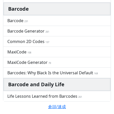
Barcode
Barcode
231
Barcode Generator
261
Common 2D Codes
137
MaxiCode
108
MaxiCode Generator
70
Barcodes: Why Black Is the Universal Default
169
Barcode and Daily Life
Life Lessons Learned from Barcodes
261
倉頡/速成