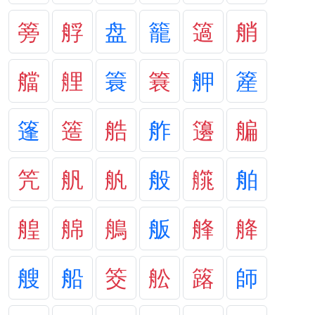
篣
艀
盘
籠
簻
艄
艡
艃
簑
簔
舺
簅
篷
簉
艁
舴
籩
艑
笐
舤
舧
般
艞
舶
艎
艊
鵃
舨
艂
舽
艘
船
筊
舩
簬
師