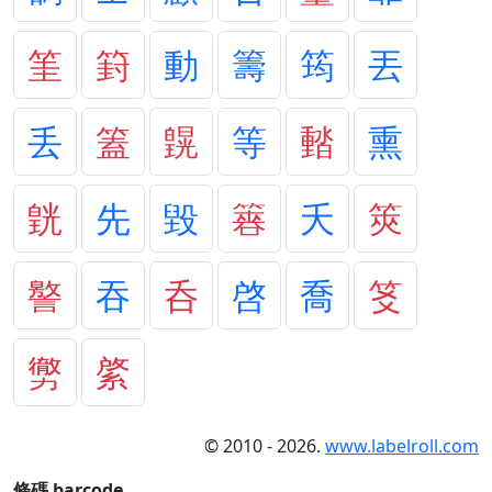
筀
篈
動
籌
筠
丟
丢
篕
皩
等
濌
熏
皝
先
毀
簭
夭
筴
譥
吞
呑
啓
喬
笅
勶
綮
© 2010 - 2026.
www.labelroll.com
條碼 barcode