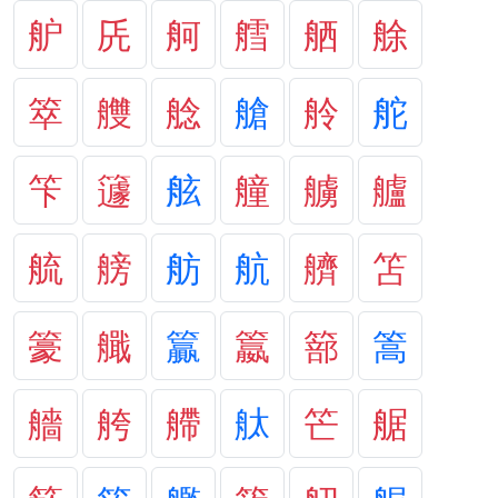
舮
兏
舸
艝
舾
艅
箤
艭
艌
艙
舲
舵
笇
籧
舷
艟
艣
艫
艈
艕
舫
航
艩
笘
籇
艥
籯
籝
篰
篙
艢
舿
艜
舦
笀
艍