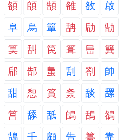
頟
頧
頶
雒
敋
啟
阜
烏
簞
舑
劶
勂
筽
舏
笢
箿
峊
簨
郈
郜
蛗
刮
劄
帥
甜
惒
篔
洜
舕
𦧲
筥
舔
舐
鴭
鴰
鵅
鵠
壬
顧
告
籉
靠