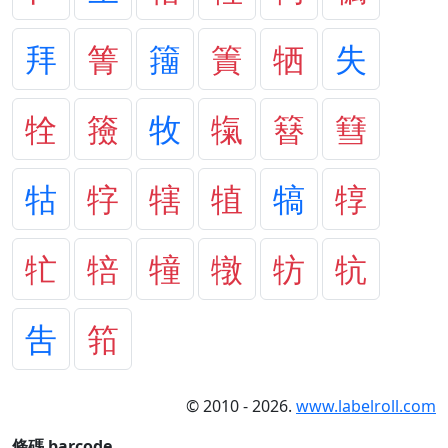
拜
箐
籒
簀
牺
失
牷
籡
牧
犔
簮
篲
牯
牸
犗
犆
犒
犉
牤
犃
犝
犜
牥
牨
吿
筘
© 2010 - 2026.
www.labelroll.com
條碼 barcode