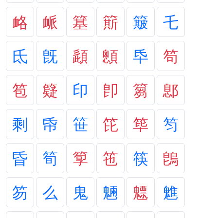
衉
衇
簊
簛
簸
乇
氐
旣
頿
顖
氒
笱
笣
籎
印
卽
篘
鄎
剩
帋
笹
笓
筚
笉
昏
筍
箰
竾
筷
鵖
笏
么
鬼
魎
魒
魋