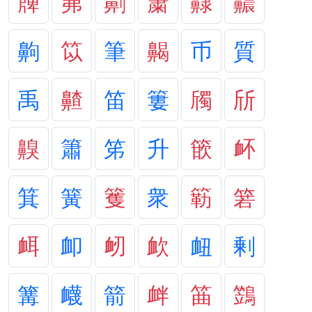
簰
笰
劓
簘
齂
齈
齁
笖
筆
齃
币
質
禹
齄
笛
簍
斶
斦
齅
簫
笫
升
篏
衃
箕
簧
籆
衆
簕
箬
衈
卹
衂
欰
衄
剰
篝
衊
箭
衅
筁
鷑