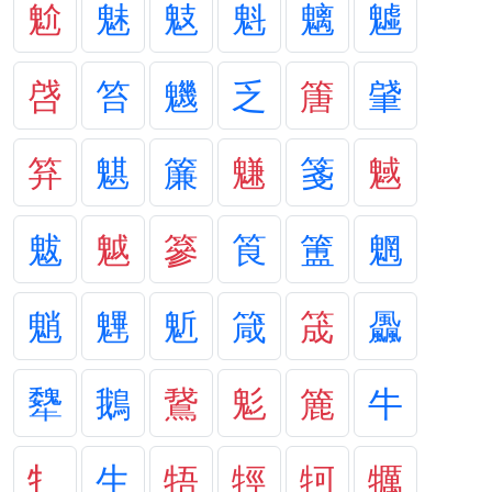
魀
魅
鬾
魁
魑
魖
啔
笞
魕
乏
篖
肈
笲
魌
簾
魐
箋
魊
魃
魆
篸
筤
簠
魍
魈
魓
鬿
箴
筬
飍
犩
鵝
鵞
鬽
簏
牛
牜
生
牾
牼
牱
犡