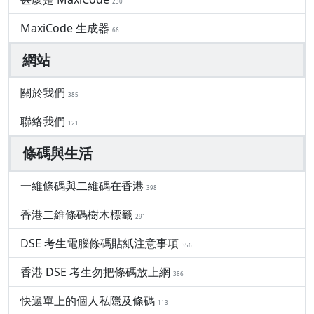
230
MaxiCode 生成器
66
網站
關於我們
385
聯絡我們
121
條碼與生活
一維條碼與二維碼在香港
398
香港二維條碼樹木標籤
291
DSE 考生電腦條碼貼紙注意事項
356
香港 DSE 考生勿把條碼放上網
386
快遞單上的個人私隱及條碼
113