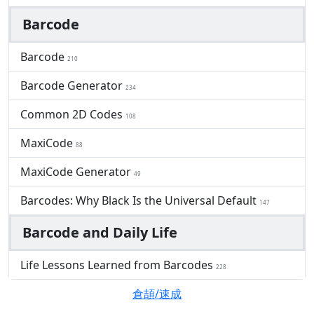
Barcode
Barcode
210
Barcode Generator
234
Common 2D Codes
108
MaxiCode
88
MaxiCode Generator
49
Barcodes: Why Black Is the Universal Default
147
Barcode and Daily Life
Life Lessons Learned from Barcodes
228
倉頡/速成