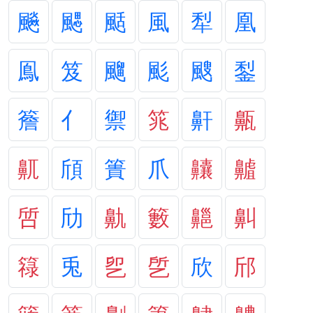
飈
颸
颳
風
犁
凰
鳯
笈
飀
颩
颼
鋫
簷
亻
禦
筄
鼾
齀
鼿
頎
簣
爪
齉
齇
啠
劤
鼽
籔
齆
鼼
簶
兎
乮
乺
欣
邤