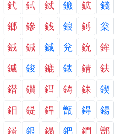
釴
鉽
鋱
鑣
鉱
錢
鎯
鏒
銭
鋃
鎛
枀
銊
鍼
鋮
兊
鈗
鉾
鏚
鋑
鏕
錶
錆
鈇
鐟
鑚
鏏
鋳
銇
鍥
鈤
鍉
銲
甑
鍀
鍚
鐛
銀
鎉
鈀
鍆
鄫