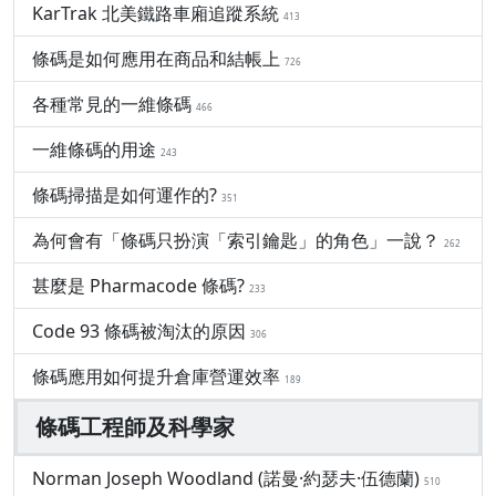
KarTrak 北美鐵路車廂追蹤系統
413
條碼是如何應用在商品和結帳上
726
各種常見的一維條碼
466
一維條碼的用途
243
條碼掃描是如何運作的?
351
為何會有「條碼只扮演「索引鑰匙」的角色」一說？
262
甚麼是 Pharmacode 條碼?
233
Code 93 條碼被淘汰的原因
306
條碼應用如何提升倉庫營運效率
189
條碼工程師及科學家
Norman Joseph Woodland (諾曼·約瑟夫·伍德蘭)
510