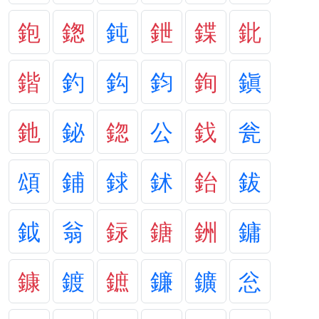
鉋
鍯
鈍
鉪
鍱
鈚
鍇
釣
鈎
鈞
銁
鎭
釶
鉍
鍃
公
鈛
瓮
頌
鋪
銶
鉥
鈶
鈸
鉞
翁
銢
鎕
銂
鏞
鏮
鍍
鏣
鐮
鑛
忩