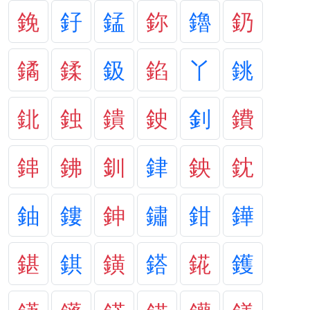
鋔
釨
錳
鉨
鑥
釢
鐍
鍒
鈒
錎
丫
銚
鉳
鉵
鐀
鉂
釗
鐨
鋛
鉘
釧
銉
鉠
鈂
鈾
鏤
鉮
鏽
鉗
鏵
鍖
錤
鐄
鎝
錵
鑊