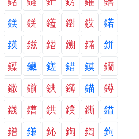
鐯
鑝
鋩
錺
鑵
鐥
鎂
錓
鑉
鑆
銰
鍩
鍈
鎡
鍣
鎙
鏋
鉼
鐷
鑶
鎈
錯
鏌
钄
鏾
鎆
錪
鑮
錨
鐏
鑖
鏪
鉷
鏷
鐁
鎰
鐠
鎌
鈊
鋾
鍧
鉤