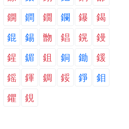
鐦
鐧
鐗
鑭
鑤
鍻
錕
錫
朆
錩
鎤
鏝
鍟
鎇
鉏
銅
鋤
鍰
鎐
鍕
錭
鋖
錚
鉬
鑺
鋧