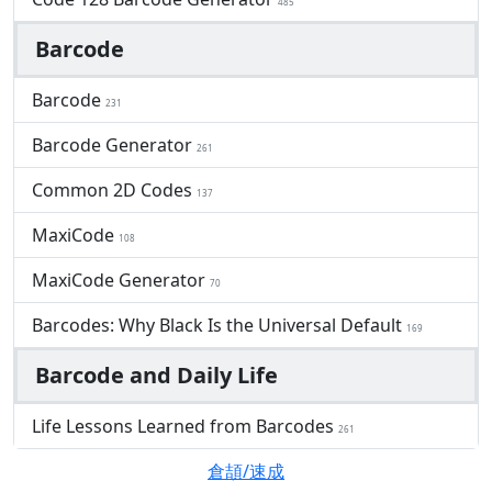
485
Barcode
Barcode
231
Barcode Generator
261
Common 2D Codes
137
MaxiCode
108
MaxiCode Generator
70
Barcodes: Why Black Is the Universal Default
169
Barcode and Daily Life
Life Lessons Learned from Barcodes
261
倉頡/速成