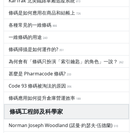
KarTrak 北美鐵路車廂追蹤系統
413
條碼是如何應用在商品和結帳上
726
各種常見的一維條碼
466
一維條碼的用途
243
條碼掃描是如何運作的?
351
為何會有「條碼只扮演「索引鑰匙」的角色」一說？
262
甚麼是 Pharmacode 條碼?
233
Code 93 條碼被淘汰的原因
306
條碼應用如何提升倉庫營運效率
189
條碼工程師及科學家
Norman Joseph Woodland (諾曼·約瑟夫·伍德蘭)
510