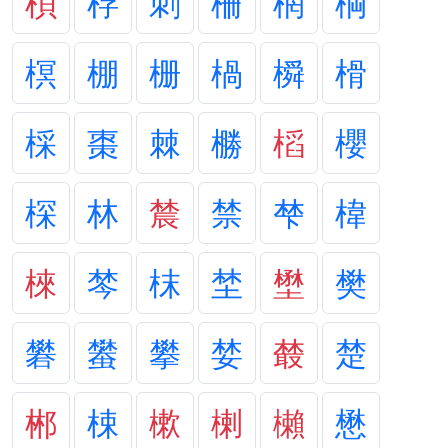
梖
桴
刺
柵
棢
棡
榠
棚
栅
楇
橓
榾
棌
棗
棘
橳
槄
櫻
棎
林
辳
禁
梺
椲
棶
棽
枺
埜
壄
樊
礬
蠜
攀
婪
樷
楚
郴
梀
樕
楋
櫴
懋