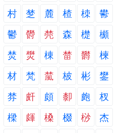
村
椘
麓
楂
栜
鬰
鬱
欎
棾
森
檚
櫇
焚
燓
棟
榃
欝
楝
材
梵
檒
柀
彬
鐢
棼
皯
頗
厀
皰
杈
樑
皹
槡
棳
桫
杰