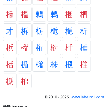
欙
櫑
鶇
鶫
棞
柶
才
柝
栃
栀
梔
析
梹
樅
桁
椼
杄
棰
栝
楯
櫡
株
椴
樦
榹
桘
© 2010 - 2026.
www.labelroll.com
條碼 barcode