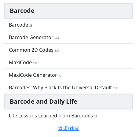
Barcode
Barcode
231
Barcode Generator
261
Common 2D Codes
137
MaxiCode
108
MaxiCode Generator
70
Barcodes: Why Black Is the Universal Default
169
Barcode and Daily Life
Life Lessons Learned from Barcodes
261
倉頡/速成