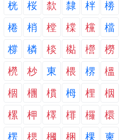
桄
桜
歀
隸
柈
椦
棬
梢
樘
橖
欓
檔
橕
橉
棪
檆
櫿
橯
橩
杪
東
椳
楐
榲
棝
檲
樌
栂
梩
栶
樏
柙
檡
檌
欏
檈
楞
楒
槶
梱
棵
柬