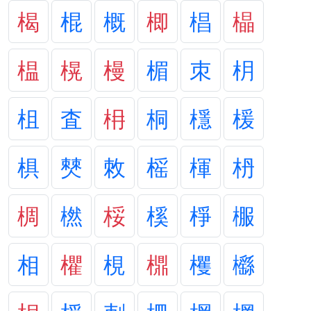
楬
棍
概
楖
椙
橸
榅
榥
槾
楣
朿
枂
柤
査
枏
桐
檼
楥
椇
僰
敇
榣
楎
枬
椆
橪
桵
榽
棦
棴
相
欋
梘
檙
欔
櫾