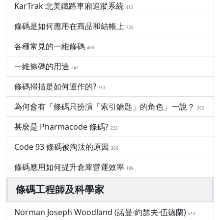
KarTrak 北美鐵路車廂追蹤系統
413
條碼是如何應用在商品和結帳上
726
各種常見的一維條碼
466
一維條碼的用途
243
條碼掃描是如何運作的?
351
為何會有「條碼只扮演「索引鑰匙」的角色」一說？
262
甚麼是 Pharmacode 條碼?
233
Code 93 條碼被淘汰的原因
306
條碼應用如何提升倉庫營運效率
189
條碼工程師及科學家
Norman Joseph Woodland (諾曼·約瑟夫·伍德蘭)
510