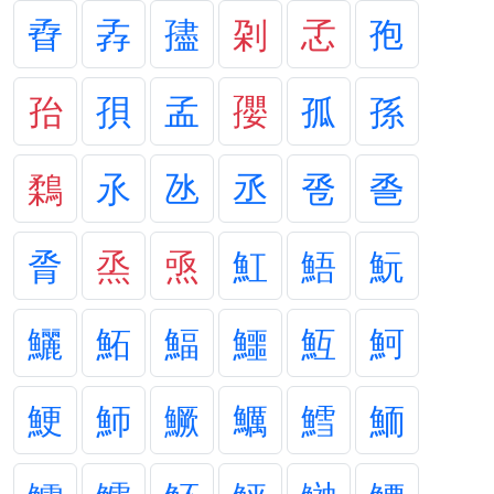
孴
孨
孻
刴
孞
孢
孡
孭
孟
孾
孤
孫
鶔
氶
氹
丞
卺
巹
脀
烝
焏
魟
鯃
魭
鱺
鮖
鰏
鱷
魱
魺
鯁
魳
鱖
鱱
鱈
鮞