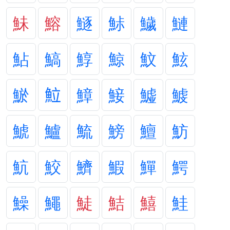
鮇
鰫
鱁
鮛
鱥
鰱
鮎
鰝
鯙
鯨
魰
鮌
鯲
𩶘
鱆
鯜
鱋
鰬
鯱
鱸
鯍
鰟
鱣
魴
魧
鮫
鱭
鰕
鱓
鰐
鱢
鱦
鯐
鮚
鱚
鮭