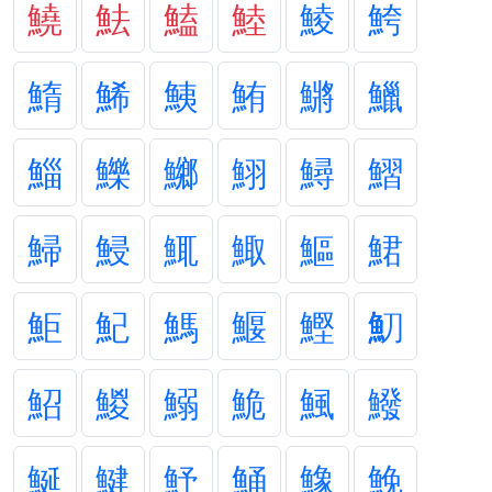
鱙
魼
鰪
鯥
鯪
鮬
鰖
鯑
鮧
鮪
鱂
鱲
鯔
鱳
鱜
鮙
鱘
鰼
鯞
鮼
鮿
鯫
鰸
鮶
鮔
魢
鰢
鰋
鰹
魛
鮉
鯼
鰯
鮠
鯴
鱍
鯅
鰎
魣
鯒
鱌
鮸