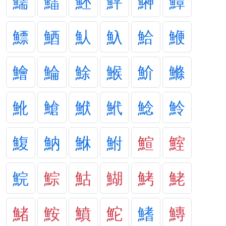
鱬
鱩
魾
鮃
鰰
鱏
鰾
鯂
魜
魞
鮯
鯾
鱠
鯩
鮽
鯸
魪
鰷
魤
䱽
鮲
鮘
鯰
魿
鰒
魶
鮴
鮒
鰚
鰘
鯇
鯮
鮕
鰗
鮳
鮱
鯺
鮟
鱝
鮀
鰭
鱄