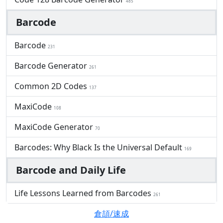
485
Barcode
Barcode
231
Barcode Generator
261
Common 2D Codes
137
MaxiCode
108
MaxiCode Generator
70
Barcodes: Why Black Is the Universal Default
169
Barcode and Daily Life
Life Lessons Learned from Barcodes
261
倉頡/速成