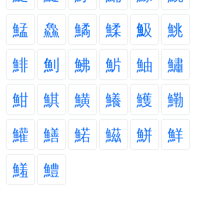
鯭
鱻
鱊
鰇
魥
鮡
鯡
魝
鮄
魸
鮋
鱐
魽
鯕
鱑
鱶
鱯
鰳
鱹
鱔
鰙
鰦
鮩
鮮
鱃
鱧