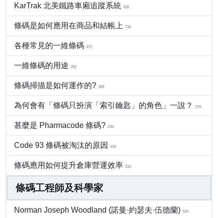
KarTrak 北美鐵路車廂追蹤系統
418
條碼是如何應用在商品和結帳上
734
各種常見的一維條碼
472
一維條碼的用途
252
條碼掃描是如何運作的?
356
為何會有「條碼只扮演「索引鑰匙」的角色」一說？
270
甚麼是 Pharmacode 條碼?
239
Code 93 條碼被淘汰的原因
318
條碼應用如何提升倉庫營運效率
210
條碼工程師及科學家
Norman Joseph Woodland (諾曼·約瑟夫·伍德蘭)
524