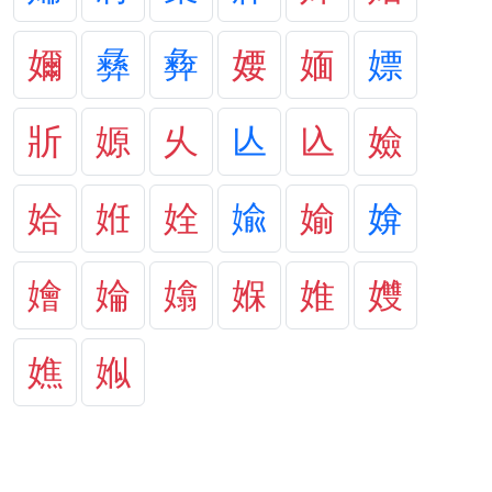
嬭
彝
彜
婹
媔
嫖
斨
嫄
乆
亾
兦
嬐
姶
姙
姾
婾
媮
媕
嬒
婨
嬆
媬
婎
孇
嫶
娰