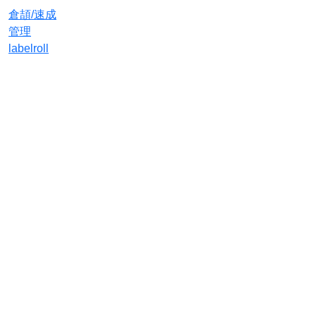
倉頡/速成
管理
label
roll