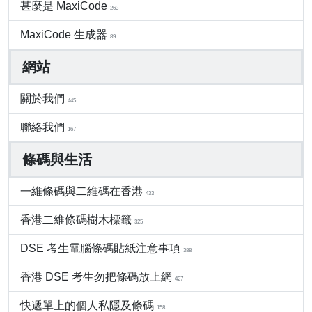
甚麼是 MaxiCode
263
MaxiCode 生成器
89
網站
關於我們
445
聯絡我們
167
條碼與生活
一維條碼與二維碼在香港
433
香港二維條碼樹木標籤
325
DSE 考生電腦條碼貼紙注意事項
388
香港 DSE 考生勿把條碼放上網
427
快遞單上的個人私隱及條碼
158