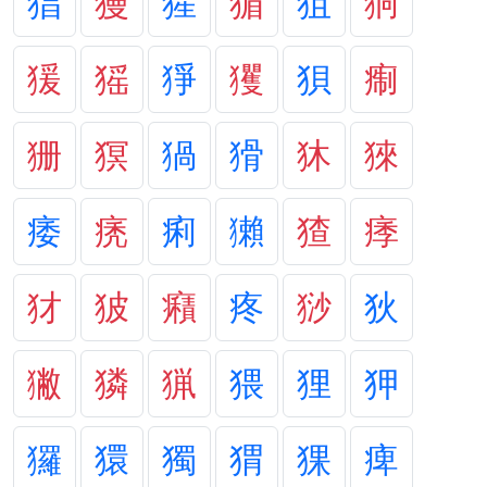
猖
獌
猩
猸
狙
狪
猨
猺
猙
玃
狽
痸
狦
猽
猧
猾
狇
猍
痿
痜
痢
獺
猹
痵
犲
狓
癪
疼
猀
狄
獙
獜
猟
猥
狸
狎
玀
獧
獨
猬
猓
痺