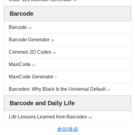
495
Barcode
Barcode
240
Barcode Generator
266
Common 2D Codes
144
MaxiCode
114
MaxiCode Generator
77
Barcodes: Why Black Is the Universal Default
175
Barcode and Daily Life
Life Lessons Learned from Barcodes
268
倉頡/速成