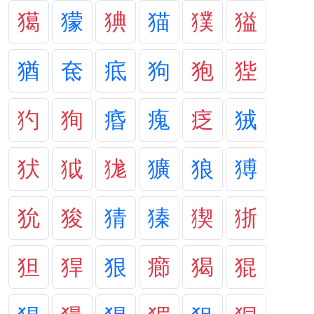
獦
獴
猠
猫
獛
獈
猶
奃
疷
狗
狍
狴
犳
狥
痻
瘣
疺
狨
犾
狘
狵
獷
狼
猼
狁
狻
猜
獉
猰
狾
狚
猂
狠
癤
猲
猑