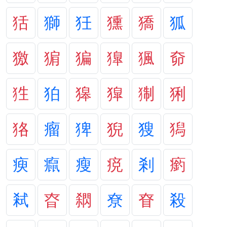
狧
獅
狅
獯
獢
狐
獥
猏
猵
獋
猦
奅
狌
狛
獆
獔
猘
猁
狢
瘤
猈
猊
獀
獡
瘐
癙
瘦
痥
剎
瘹
弒
昚
閷
尞
眘
殺