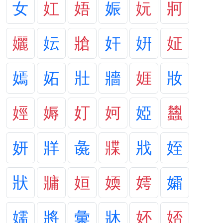
女
妅
娪
娠
妧
牁
孋
妘
牄
奸
姸
姃
嫣
妬
壯
牆
娾
妝
娙
媷
奵
妸
婭
蠿
妍
牂
彘
牃
戕
姪
狀
牅
姮
媆
嫮
孀
嬬
將
彙
牀
妚
娝