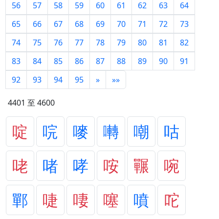
56
57
58
59
60
61
62
63
64
65
66
67
68
69
70
71
72
73
74
75
76
77
78
79
80
81
82
83
84
85
86
87
88
89
90
91
92
93
94
95
»
»»
4401 至 4600
啶
唍
嘜
囀
嘲
咕
咾
啫
哮
咹
囅
啘
鄲
啑
啛
噻
噴
咜