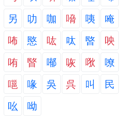
另
叻
咖
嗋
咦
唵
咘
愍
吰
呔
暋
咉
哊
睯
喐
咴
唙
嘹
嗈
喙
吳
呉
叫
民
吆
呦