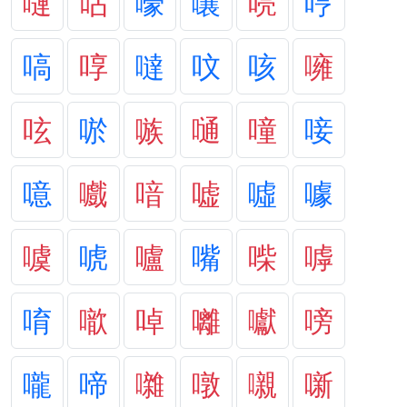
嗹
呫
嚎
嚷
喨
哼
嗃
啍
噠
呅
咳
噰
呟
唹
嗾
嗵
噇
唼
噫
嚱
喑
嘘
噓
噱
噳
唬
嚧
嘴
喍
嘑
唷
噷
啅
囄
囐
嗙
嚨
啼
囃
噋
嚫
噺