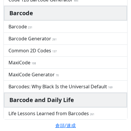
485
Barcode
Barcode
231
Barcode Generator
261
Common 2D Codes
137
MaxiCode
108
MaxiCode Generator
70
Barcodes: Why Black Is the Universal Default
169
Barcode and Daily Life
Life Lessons Learned from Barcodes
261
倉頡/速成