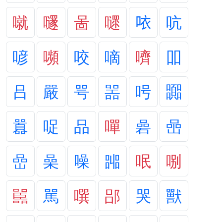
噈
嚺
啚
嚃
𠲖
吭
喭
嚬
咬
嘀
嚌
吅
吕
嚴
咢
噐
呺
嚻
囂
哫
品
嘽
碞
喦
嵒
喿
噪
嘂
呡
哵
嚚
駡
噀
郘
哭
獸