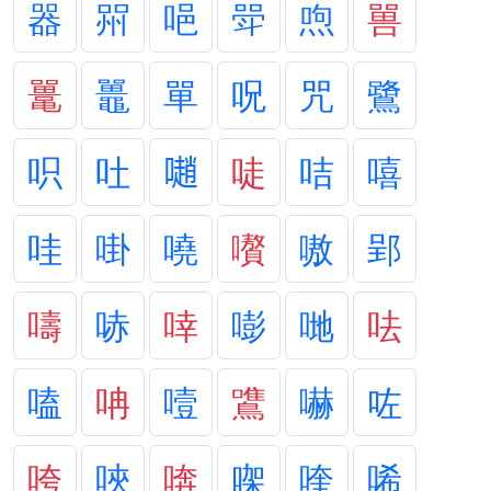
器
喌
唈
斝
喣
嘼
鼍
鼉
單
呪
咒
鷺
呮
吐
𡁻
唗
咭
嘻
哇
啩
嘵
嚽
嗷
郢
嚋
哧
啈
嘭
哋
呿
嗑
呥
噎
鷕
嚇
咗
咵
唊
喯
㗎
喹
唏