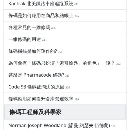
KarTrak 北美鐵路車廂追蹤系統
413
條碼是如何應用在商品和結帳上
726
各種常見的一維條碼
466
一維條碼的用途
243
條碼掃描是如何運作的?
351
為何會有「條碼只扮演「索引鑰匙」的角色」一說？
262
甚麼是 Pharmacode 條碼?
233
Code 93 條碼被淘汰的原因
306
條碼應用如何提升倉庫營運效率
189
條碼工程師及科學家
Norman Joseph Woodland (諾曼·約瑟夫·伍德蘭)
510