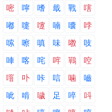
嘧
嚀
嗜
戢
戰
嗐
嘟
嚏
嚔
喃
囔
哱
嗦
嚓
嗔
味
嘋
吱
唓
喀
咤
哰
鷤
啌
噾
卟
咔
唁
噛
嚙
呲
啃
噦
足
啐
呌