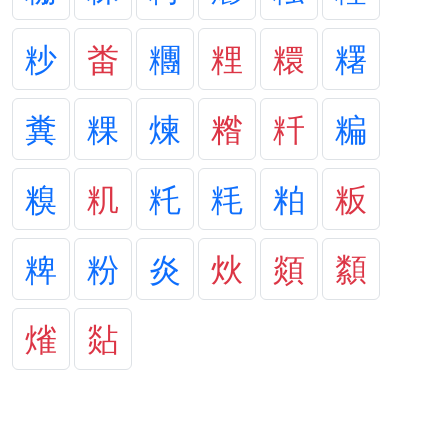
粆
畨
糰
粴
糫
糬
糞
粿
煉
糌
粁
糄
糗
籶
籷
粍
粕
粄
粺
粉
炎
炏
顃
纇
熦
煔