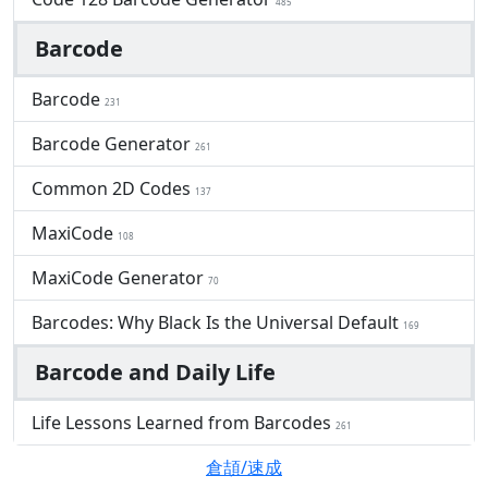
485
Barcode
Barcode
231
Barcode Generator
261
Common 2D Codes
137
MaxiCode
108
MaxiCode Generator
70
Barcodes: Why Black Is the Universal Default
169
Barcode and Daily Life
Life Lessons Learned from Barcodes
261
倉頡/速成