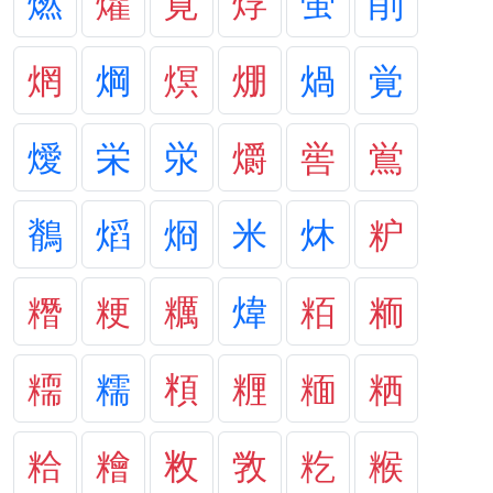
燃
爠
覍
烰
蛍
削
焹
焵
熐
焩
煱
覚
燰
栄
泶
爝
喾
鴬
鶺
熖
烱
米
炑
粐
糣
粳
糲
煒
粨
粫
糥
糯
頪
糎
糆
粞
粭
糩
敉
敩
籺
糇