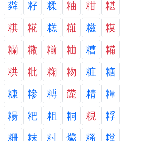
粦
籽
糅
粙
粓
糂
粸
糀
糕
糚
糍
糢
糷
糤
糋
粬
糟
糒
粠
粃
粷
粅
粧
糖
糠
糝
糐
麊
精
糧
糃
粑
粗
粡
粯
粰
粣
粖
籿
爩
糔
糛