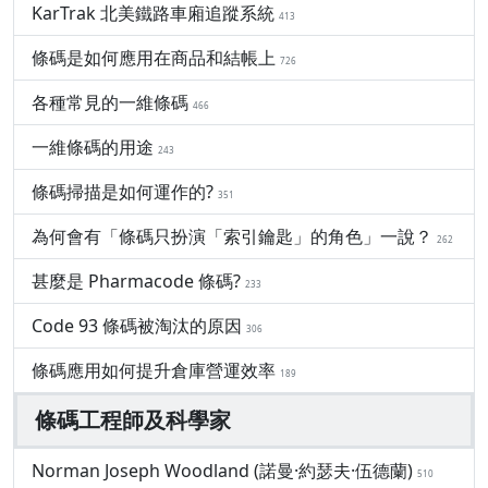
KarTrak 北美鐵路車廂追蹤系統
413
條碼是如何應用在商品和結帳上
726
各種常見的一維條碼
466
一維條碼的用途
243
條碼掃描是如何運作的?
351
為何會有「條碼只扮演「索引鑰匙」的角色」一說？
262
甚麼是 Pharmacode 條碼?
233
Code 93 條碼被淘汰的原因
306
條碼應用如何提升倉庫營運效率
189
條碼工程師及科學家
Norman Joseph Woodland (諾曼·約瑟夫·伍德蘭)
510