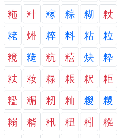
粚
籵
糘
粽
糊
粀
粩
烞
粹
料
粘
粒
糡
糙
粇
糦
炔
粋
粏
籹
粶
粻
粎
粔
糮
糏
籾
籼
糉
糭
糑
糈
籸
粈
粌
糨