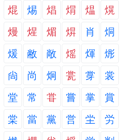
焜
焬
焻
焨
煴
熀
熳
煋
煝
焺
肖
烔
煖
敝
敞
熎
煇
烿
尙
尚
炯
瓽
牚
裳
堂
常
甞
嘗
掌
賞
棠
當
黨
営
坣
労